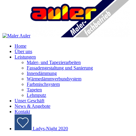
Home
Über uns
Leistungen
Maler- und Tapezierarbeiten
Fassadengestaltung und Sanierung
Innendämmung
Wärmedämmverbundsystem
Farbmischsystem
Tapeten
Lehmputz
Unser Geschäft
News & Angebote
Kontakt
Ladys-Night 2020